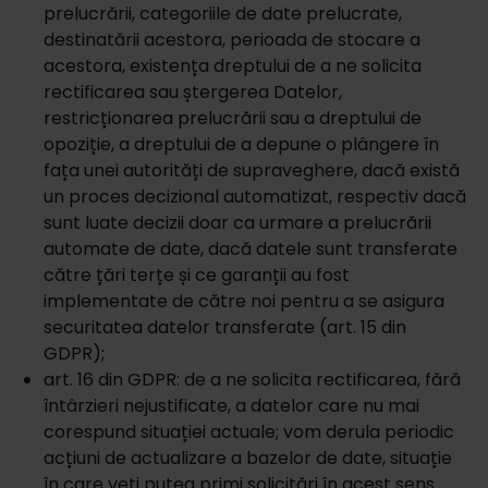
prelucrării, categoriile de date prelucrate,
destinatării acestora, perioada de stocare a
acestora, existența dreptului de a ne solicita
rectificarea sau ștergerea Datelor,
restricționarea prelucrării sau a dreptului de
opoziție, a dreptului de a depune o plângere în
fața unei autorități de supraveghere, dacă există
un proces decizional automatizat, respectiv dacă
sunt luate decizii doar ca urmare a prelucrării
automate de date, dacă datele sunt transferate
către țări terțe și ce garanții au fost
implementate de către noi pentru a se asigura
securitatea datelor transferate (art. 15 din
GDPR);
art. 16 din GDPR: de a ne solicita rectificarea, fără
întârzieri nejustificate, a datelor care nu mai
corespund situației actuale; vom derula periodic
acțiuni de actualizare a bazelor de date, situație
în care veți putea primi solicitări în acest sens.