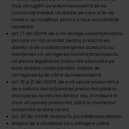
Însă, vă rugăm ca și dumneavoastră să ne
contactați imediat ce datele pe care ni le-ați
trimis s-au modificat pentru a face actualizările
necesare.
art. 17 din GDPR: de a vă retrage consimțământul
pe care ni l-ați acordat pentru prelucrarea
datelor și de a solicita ștergerea acestora, cu
mențiunea că retragerea consimțământului nu
va afecta legalitatea prelucrării efectuată pe
baza acestui consimțământ, înainte de
retragerea lui de către dumneavoastră;
art. 18 și 21 din GDPR: de a vă opune prelucrării și
de a solicita restricționarea prelucrării până la
efectuarea rectificării datelor sau, în măsura în
care vă opuneți prelucrării, până la momentul
soluționării acestei cereri;
art. 20 din GDPR: dreptul la portabilitatea datelor.
dreptul de a vă adresa cu o plângere către