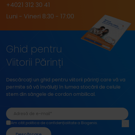
+4021 312 30 41
Luni - Vineri 8:30 - 17:00
Ghid pentru
Viitorii Părinți
Descărcați un ghid pentru viitorii părinți care vă va
permite să vă învăluiți în lumea stocării de celule
stem din sângele de cordon ombilical.
Am citit politica de confidențialitate a Biogenis.
Descărcare