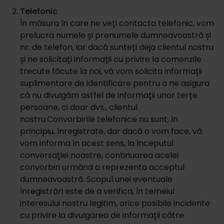
Telefonic
În măsura în care ne veți contacta telefonic, vom
prelucra numele și prenumele dumneavoastră și
nr. de telefon, iar dacă sunteți deja clientul nostru
și ne solicitați informații cu privire la comenzile
trecute făcute la noi, vă vom solicita informații
suplimentare de identificare pentru a ne asigura
că nu divulgăm astfel de informații unor terțe
persoane, ci doar dvs., clientul
nostru.Convorbirile telefonice nu sunt, în
principiu, înregistrate, dar dacă o vom face, vă
vom informa în acest sens, la începutul
conversației noastre, continuarea acelei
convorbiri urmând a reprezenta acceptul
dumneavoastră. Scopul unei eventuale
înregistrări este de a verifica, în temeiul
interesului nostru legitim, orice posibile incidente
cu privire la divulgarea de informații către