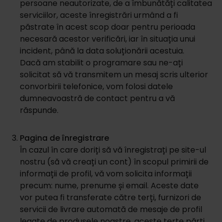
persoane neautorizate, de a îmbunătăți calitatea
serviciilor, aceste înregistrări urmând a fi
păstrate în acest scop doar pentru perioada
necesară acestor verificări, iar în situația unui
incident, până la data soluționării acestuia.
Dacă am stabilit o programare sau ne-ați
solicitat să vă transmitem un mesaj scris ulterior
convorbirii telefonice, vom folosi datele
dumneavoastră de contact pentru a vă
răspunde.
Pagina de înregistrare
În cazul în care doriți să vă înregistrați pe site-ul
nostru (să vă creați un cont) în scopul primirii de
informații de profil, vă vom solicita informații
precum: nume, prenume și email. Aceste date
vor putea fi transferate către terți, furnizori de
servicii de livrare automată de mesaje de profil
legate de produsele noastre, aceste terțe părți