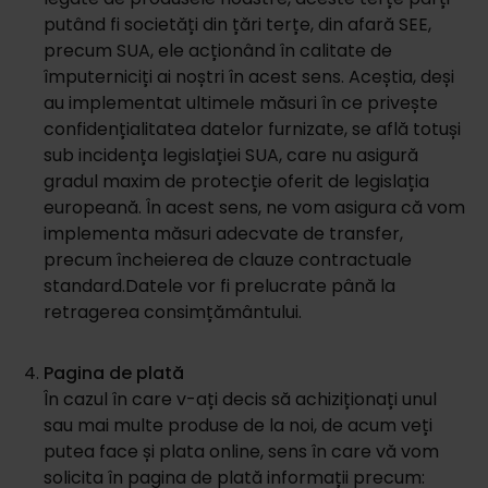
putând fi societăți din țări terțe, din afară SEE,
precum SUA, ele acționând în calitate de
împuterniciți ai noștri în acest sens. Aceștia, deși
au implementat ultimele măsuri în ce privește
confidențialitatea datelor furnizate, se află totuși
sub incidența legislației SUA, care nu asigură
gradul maxim de protecție oferit de legislația
europeană. În acest sens, ne vom asigura că vom
implementa măsuri adecvate de transfer,
precum încheierea de clauze contractuale
standard.Datele vor fi prelucrate până la
retragerea consimțământului.
Pagina de plată
În cazul în care v-ați decis să achiziționați unul
sau mai multe produse de la noi, de acum veți
putea face și plata online, sens în care vă vom
solicita în pagina de plată informații precum: