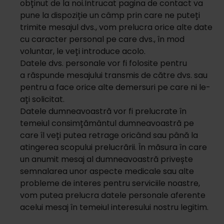
obținut de la noi.Întrucat pagina de contact va
pune la dispoziție un câmp prin care ne puteți
trimite mesajul dvs., vom prelucra orice alte date
cu caracter personal pe care dvs., în mod
voluntar, le veți introduce acolo.
Datele dvs. personale vor fi folosite pentru
a răspunde mesajului transmis de către dvs. sau
pentru a face orice alte demersuri pe care ni le-
ați solicitat.
Datele dumneavoastră vor fi prelucrate în
temeiul consimțământul dumneavoastră pe
care îl veți putea retrage oricând sau până la
atingerea scopului prelucrării. În măsura în care
un anumit mesaj al dumneavoastră privește
semnalarea unor aspecte medicale sau alte
probleme de interes pentru serviciile noastre,
vom putea prelucra datele personale aferente
acelui mesaj în temeiul interesului nostru legitim.