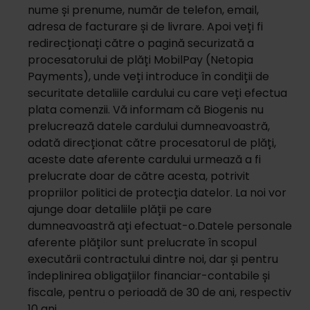
nume și prenume, număr de telefon, email,
adresa de facturare și de livrare. Apoi veți fi
redirecționați către o pagină securizată a
procesatorului de plăți MobilPay (Netopia
Payments), unde veți introduce în condiții de
securitate detaliile cardului cu care veți efectua
plata comenzii. Vă informam că Biogenis nu
prelucrează datele cardului dumneavoastră,
odată direcționat către procesatorul de plăți,
aceste date aferente cardului urmează a fi
prelucrate doar de către acesta, potrivit
propriilor politici de protecția datelor. La noi vor
ajunge doar detaliile plății pe care
dumneavoastră ați efectuat-o.Datele personale
aferente plăților sunt prelucrate în scopul
executării contractului dintre noi, dar și pentru
îndeplinirea obligațiilor financiar-contabile și
fiscale, pentru o perioadă de 30 de ani, respectiv
10 ani.