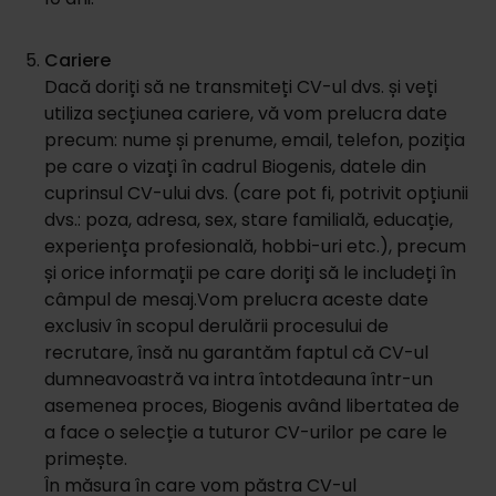
Cariere
Dacă doriți să ne transmiteți CV-ul dvs. și veți
utiliza secțiunea cariere, vă vom prelucra date
precum: nume și prenume, email, telefon, poziția
pe care o vizați în cadrul Biogenis, datele din
cuprinsul CV-ului dvs. (care pot fi, potrivit opțiunii
dvs.: poza, adresa, sex, stare familială, educație,
experiența profesională, hobbi-uri etc.), precum
și orice informații pe care doriți să le includeți în
câmpul de mesaj.Vom prelucra aceste date
exclusiv în scopul derulării procesului de
recrutare, însă nu garantăm faptul că CV-ul
dumneavoastră va intra întotdeauna într-un
asemenea proces, Biogenis având libertatea de
a face o selecție a tuturor CV-urilor pe care le
primește.
În măsura în care vom păstra CV-ul