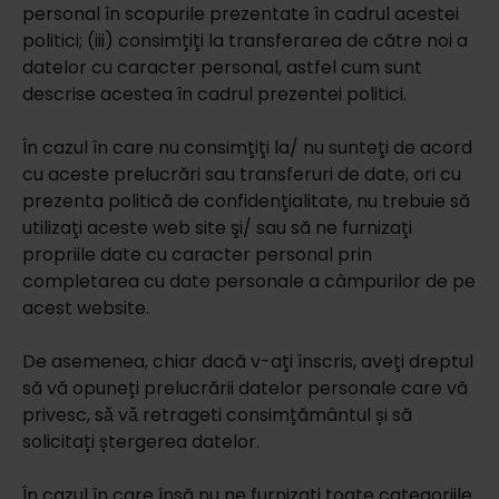
personal în scopurile prezentate în cadrul acestei
politici; (iii) consimţiţi la transferarea de către noi a
datelor cu caracter personal, astfel cum sunt
descrise acestea în cadrul prezentei politici.
În cazul în care nu consimţiţi la/ nu sunteţi de acord
cu aceste prelucrări sau transferuri de date, ori cu
prezenta politică de confidenţialitate, nu trebuie să
utilizaţi aceste web site şi/ sau să ne furnizaţi
propriile date cu caracter personal prin
completarea cu date personale a câmpurilor de pe
acest website.
De asemenea, chiar dacă v-aţi înscris, aveţi dreptul
să vă opuneți prelucrării datelor personale care vă
privesc, sǎ vǎ retrageti consimțământul și să
solicitați ștergerea datelor.
În cazul în care însă nu ne furnizaţi toate categoriile