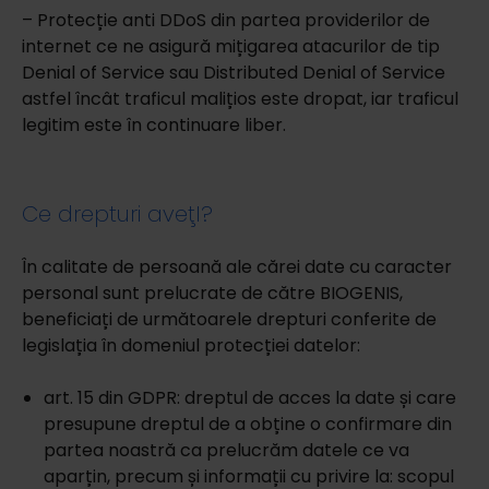
– Protecție anti DDoS din partea providerilor de
internet ce ne asigură mițigarea atacurilor de tip
Denial of Service sau Distributed Denial of Service
astfel încât traficul malițios este dropat, iar traficul
legitim este în continuare liber.
Ce drepturi aveţI?
În calitate de persoană ale cărei date cu caracter
personal sunt prelucrate de către BIOGENIS,
beneficiați de următoarele drepturi conferite de
legislația în domeniul protecției datelor:
art. 15 din GDPR: dreptul de acces la date și care
presupune dreptul de a obține o confirmare din
partea noastră ca prelucrăm datele ce va
aparțin, precum și informații cu privire la: scopul