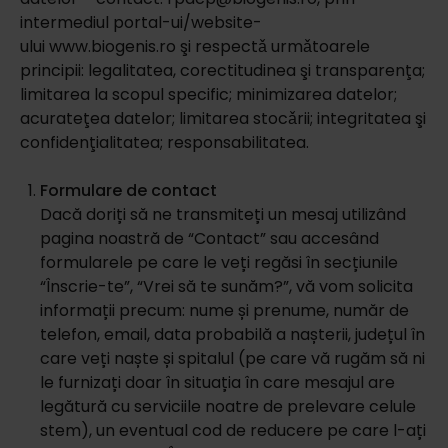
intermediul portal-ui/website-
ului www.biogenis.ro şi respectǎ urmǎtoarele
principii: legalitatea, corectitudinea şi transparenţa;
limitarea la scopul specific; minimizarea datelor;
acurateţea datelor; limitarea stocǎrii; integritatea şi
confidenţialitatea; responsabilitatea.
Formulare de contact
Dacă doriți să ne transmiteți un mesaj utilizând
pagina noastră de “Contact” sau accesând
formularele pe care le veți regăsi în secțiunile
“Înscrie-te”, “Vrei să te sunăm?”, vă vom solicita
informații precum: nume și prenume, număr de
telefon, email, data probabilă a nașterii, județul în
care veți naște și spitalul (pe care vă rugăm să ni
le furnizați doar în situația în care mesajul are
legătură cu serviciile noatre de prelevare celule
stem), un eventual cod de reducere pe care l-ați