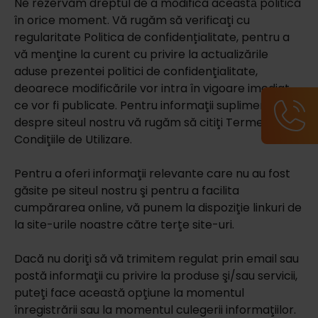
Ne rezervăm dreptul de a modifica aceastǎ politică
în orice moment. Vă rugăm să verificaţi cu
regularitate Politica de confidențialitate, pentru a
vă menţine la curent cu privire la actualizările
aduse prezentei politici de confidenţialitate,
deoarece modificările vor intra în vigoare imediat
ce vor fi publicate. Pentru informaţii suplimentare
despre siteul nostru vă rugăm să citiţi Termenii şi
Condiţiile de Utilizare.
Pentru a oferi informaţii relevante care nu au fost
găsite pe siteul nostru şi pentru a facilita
cumpărarea online, vă punem la dispoziţie linkuri de
la site-urile noastre către terţe site-uri.
Dacă nu doriţi să vă trimitem regulat prin email sau
postă informaţii cu privire la produse şi/sau servicii,
puteţi face această opţiune la momentul
înregistrării sau la momentul culegerii informaţiilor.