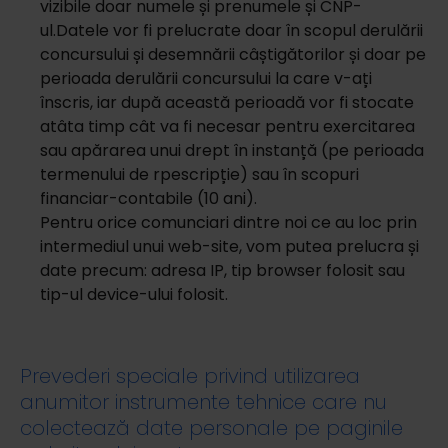
vizibile doar numele și prenumele și CNP-
ul.Datele vor fi prelucrate doar în scopul derulării
concursului și desemnării câștigătorilor și doar pe
perioada derulării concursului la care v-ați
înscris, iar după această perioadă vor fi stocate
atâta timp cât va fi necesar pentru exercitarea
sau apărarea unui drept în instanță (pe perioada
termenului de rpescripție) sau în scopuri
financiar-contabile (10 ani).
Pentru orice comunciari dintre noi ce au loc prin
intermediul unui web-site, vom putea prelucra și
date precum: adresa IP, tip browser folosit sau
tip-ul device-ului folosit.
Prevederi speciale privind utilizarea
anumitor instrumente tehnice care nu
colectează date personale pe paginile