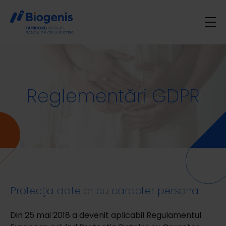
Menu:
Celulele stem
Reglementări GDPR
Ofertă
Despre noi
Familia Biogenis
Contact
Evenimente
Rubrica medicală
Plata online
Protecţia datelor cu caracter personal
Alege pachetul
Din 25 mai 2018 a devenit aplicabil Regulamentul
Selectați o regiune