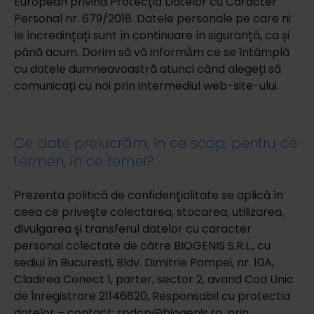
European privind Protecția Datelor cu Caracter
Personal nr. 679/2018. Datele personale pe care ni
le încredințați sunt în continuare în siguranță, ca și
până acum. Dorim să vă informǎm ce se întâmplă
cu datele dumneavoastră atunci când alegeți să
comunicați cu noi prin intermediul web-site-ului.
Ce date prelucrăm, în ce scop, pentru ce
termen, în ce temei?
Prezenta politică de confidenţialitate se aplică în
ceea ce priveşte colectarea, stocarea, utilizarea,
divulgarea şi transferul datelor cu caracter
personal colectate de către BIOGENIS S.R.L., cu
sediul în Bucuresti, Bldv. Dimitrie Pompei, nr. 10A,
Cladirea Conect 1, parter, sector 2, avand Cod Unic
de Înregistrare 21146620, Responsabil cu protectia
datelor – contact: rpdcp@biogenis.ro, prin