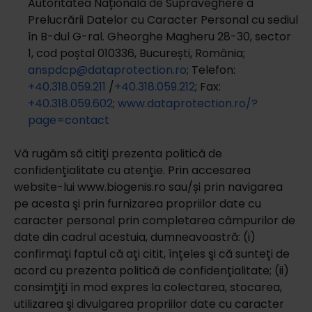
Autoritatea Națională de Supraveghere a
Prelucrării Datelor cu Caracter Personal cu sediul
în B-dul G-ral. Gheorghe Magheru 28-30, sector
1, cod poștal 010336, București, România;
anspdcp@dataprotection.ro
; Telefon:
+40.318.059.211
/
+40.318.059.212
; Fax:
+40.318.059.602
;
www.dataprotection.ro/?
page=contact
Vă rugăm să citiţi prezenta politică de
confidenţialitate cu atenţie. Prin accesarea
website-lui www.biogenis.ro sau/și prin navigarea
pe acesta şi prin furnizarea propriilor date cu
caracter personal prin completarea câmpurilor de
date din cadrul acestuia, dumneavoastră: (i)
confirmaţi faptul că aţi citit, înţeles şi că sunteţi de
acord cu prezenta politică de confidenţialitate; (ii)
consimţiţi în mod expres la colectarea, stocarea,
utilizarea şi divulgarea propriilor date cu caracter