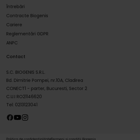
Întrebări
Contracte Biogenis
Cariere
Reglementări GDPR
ANPC
Contact
S.C. BIOGENIS S.R.L.
Bd. Dimitrie Pompei, nr.10A, Cladirea
CONECT1 - parter, Bucuresti, Sector 2
C.U.I RO21146620
Tel: 0213123041
Politica de confidențialitate
Termeni și condiții Biogenis