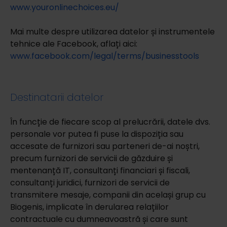
www.youronlinechoices.eu/
Mai multe despre utilizarea datelor și instrumentele
tehnice ale Facebook, aflați aici:
www.facebook.com/legal/terms/businesstools
Destinatarii datelor
În funcție de fiecare scop al prelucrării, datele dvs.
personale vor putea fi puse la dispoziția sau
accesate de furnizori sau parteneri de-ai noștri,
precum furnizori de servicii de găzduire și
mentenanță IT, consultanți financiari și fiscali,
consultanți juridici, furnizori de servicii de
transmitere mesaje, companii din același grup cu
Biogenis, implicate în derularea relațiilor
contractuale cu dumneavoastră și care sunt