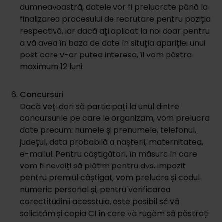
dumneavoastră, datele vor fi prelucrate până la
finalizarea procesului de recrutare pentru poziția
respectivă, iar dacă ați aplicat la noi doar pentru
a vă avea în baza de date în situția apariției unui
post care v-ar putea interesa, îl vom păstra
maximum 12 luni.
Concursuri
Dacă veți dori să participați la unul dintre
concursurile pe care le organizam, vom prelucra
date precum: numele și prenumele, telefonul,
județul, data probabilă a nașterii, maternitatea,
e-mailul. Pentru câștigători, în măsura în care
vom fi nevoiți să plătim pentru dvs. impozit
pentru premiul câștigat, vom prelucra și codul
numeric personal și, pentru verificarea
corectitudinii acesstuia, este posibil să vă
solicităm și copia CI în care vă rugăm să păstrați